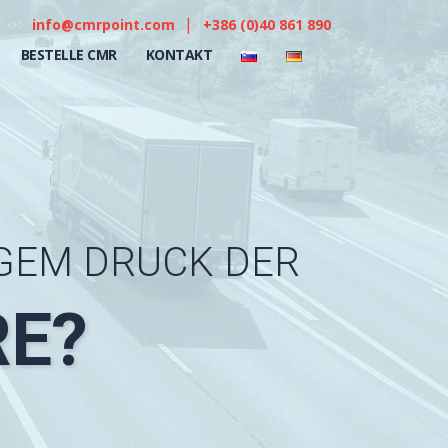
|
info@cmrpoint.com
+386 (0)40 861 890
BESTELLE CMR
KONTAKT
G
E
M
D
R
U
C
K
D
E
R
E?