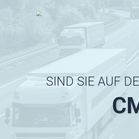
S
I
N
D
S
I
E
A
U
F
D
C