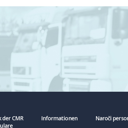
stellung, der schnelle Kontakt und die Abwicklung haben u
s Mal vollständig und nach unseren Anforderungen geliefe
Empfehlenswert!
Kauffeldt Transport & Logistik GmbH
k der CMR
Informationen
Naroči perso
ulare