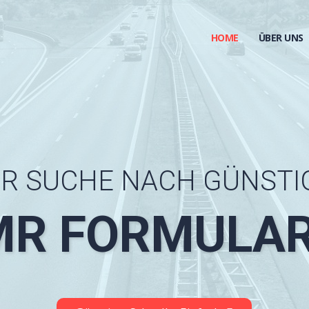
HOME
ÜBER UNS
E
R
S
U
C
H
E
N
A
C
H
G
Ü
N
S
T
I
MR FORMULAR