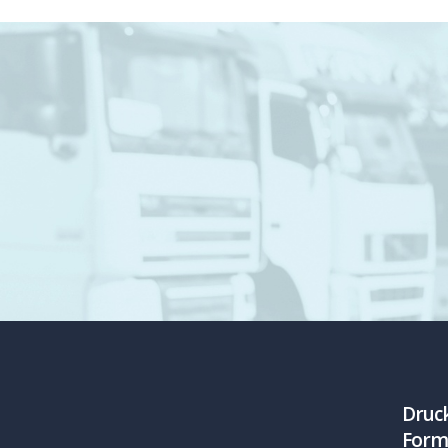
Die unkomplizierte Er
CMRs sind jede
Druc
Form