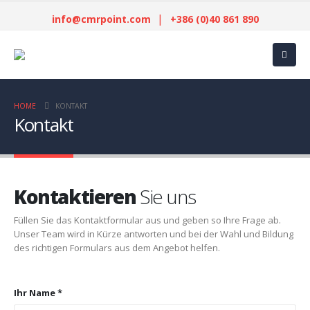
|
info@cmrpoint.com
+386 (0)40 861 890
HOME
KONTAKT
Kontakt
Kontaktieren
Sie uns
Füllen Sie das Kontaktformular aus und geben so Ihre Frage ab.
Unser Team wird in Kürze antworten und bei der Wahl und Bildung
des richtigen Formulars aus dem Angebot helfen.
Ihr Name *